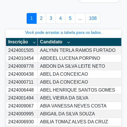
1
2
3
4
5
...
108
Você pode arrastar a tabela para os lados.
Inscrição
Candidato
2424001505
AALYNN TERLA RAMOS FURTADO
2424010454
ABDEEL LUCENA PORPINO
2424009778
ABDON DA SILVA LEITE NETO
2424000438
ABEL DA CONCEICAO
2424000711
ABEL DA CONCEICAO
2424006448
ABEL HENRIQUE SANTOS GOMES
2424001494
ABEL VIEIRA DA SILVA
2424009067
ABIA VANESSA NEVES COSTA
2424000995
ABIGAIL DA SILVA SOUZA
2424006930
ABILIA TOMAZ ALVES DA CRUZ