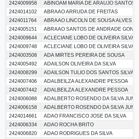
2424009958
ABINOAM MARIA DE ARAUJO SANTOS
2424014102
ABRAAO ARRUDA DE FREITAS
2424011764
ABRAAO LINCOLN DE SOUSA ALVES
2424005151
ABRAAO SANTOS DE ANDRADE GONZ
2424009644
ACLECIANE LOBO DE OLIVEIRA SILVA
2424009748
ACLECIANE LOBO DE OLIVEIRA SILVA
2424003508
ADA MIRTES PEREIRA DE SOUSA
2424005492
ADAILSON OLIVEIRA DA SILVA
2424008299
ADAILSON TULIO DOS SANTOS SILVA
2424007406
ADALBEILZA ALEXANDRE PESSOA
2424007442
ADALBEILZA ALEXANDRE PESSOA
2424006088
ADALBERTO ROSENDO DA SILVA JUNI
2424006158
ADALBERTO ROSENDO DA SILVA JUNI
2424014661
ADAO FRANCISCO JOSE DA SILVA
2424006334
ADAO ROCHA BRITO
2424006820
ADAO RODRIGUES DA SILVA