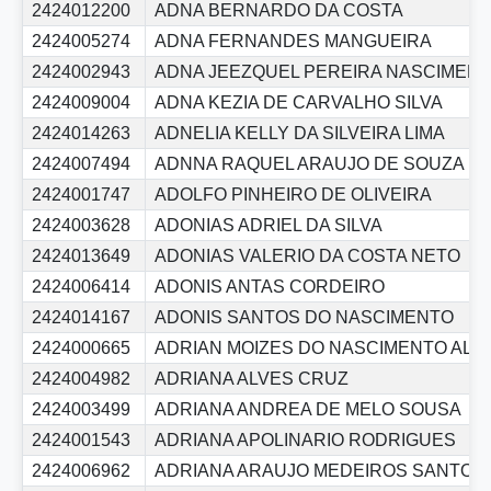
2424012200
ADNA BERNARDO DA COSTA
2424005274
ADNA FERNANDES MANGUEIRA
2424002943
ADNA JEEZQUEL PEREIRA NASCIMENT
2424009004
ADNA KEZIA DE CARVALHO SILVA
2424014263
ADNELIA KELLY DA SILVEIRA LIMA
2424007494
ADNNA RAQUEL ARAUJO DE SOUZA
2424001747
ADOLFO PINHEIRO DE OLIVEIRA
2424003628
ADONIAS ADRIEL DA SILVA
2424013649
ADONIAS VALERIO DA COSTA NETO
2424006414
ADONIS ANTAS CORDEIRO
2424014167
ADONIS SANTOS DO NASCIMENTO
2424000665
ADRIAN MOIZES DO NASCIMENTO ALV
2424004982
ADRIANA ALVES CRUZ
2424003499
ADRIANA ANDREA DE MELO SOUSA
2424001543
ADRIANA APOLINARIO RODRIGUES
2424006962
ADRIANA ARAUJO MEDEIROS SANTOS