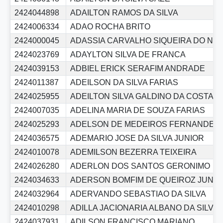
2424044898
ADAILTON RAMOS DA SILVA
2424006334
ADAO ROCHA BRITO
2424000045
ADASSIA CARVALHO SIQUEIRA DO NA
2424023769
ADAYLTON SILVA DE FRANCA
2424039153
ADBIEL ERICK SERAFIM ANDRADE
2424011387
ADEILSON DA SILVA FARIAS
2424025955
ADEILTON SILVA GALDINO DA COSTA
2424007035
ADELINA MARIA DE SOUZA FARIAS
2424025293
ADELSON DE MEDEIROS FERNANDES
2424036575
ADEMARIO JOSE DA SILVA JUNIOR
2424010078
ADEMILSON BEZERRA TEIXEIRA
2424026280
ADERLON DOS SANTOS GERONIMO
2424034633
ADERSON BOMFIM DE QUEIROZ JUNIO
2424032964
ADERVANDO SEBASTIAO DA SILVA
2424010298
ADILLA JACIONARIA ALBANO DA SILVA
2424037931
ADILSON FRANCISCO MARIANO