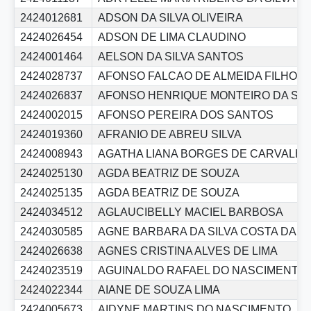
2424012681
ADSON DA SILVA OLIVEIRA
2424026454
ADSON DE LIMA CLAUDINO
2424001464
AELSON DA SILVA SANTOS
2424028737
AFONSO FALCAO DE ALMEIDA FILHO
2424026837
AFONSO HENRIQUE MONTEIRO DA SIL
2424002015
AFONSO PEREIRA DOS SANTOS
2424019360
AFRANIO DE ABREU SILVA
2424008943
AGATHA LIANA BORGES DE CARVALH
2424025130
AGDA BEATRIZ DE SOUZA
2424025135
AGDA BEATRIZ DE SOUZA
2424034512
AGLAUCIBELLY MACIEL BARBOSA
2424030585
AGNE BARBARA DA SILVA COSTA DAN
2424026638
AGNES CRISTINA ALVES DE LIMA
2424023519
AGUINALDO RAFAEL DO NASCIMENTO
2424022344
AIANE DE SOUZA LIMA
2424005673
AIDYNE MARTINS DO NASCIMENTO