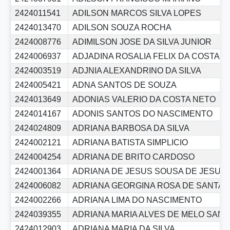
2424011541
ADILSON MARCOS SILVA LOPES
2424013470
ADILSON SOUZA ROCHA
2424008776
ADIMILSON JOSE DA SILVA JUNIOR
2424006937
ADJADINA ROSALIA FELIX DA COSTA
2424003519
ADJNIA ALEXANDRINO DA SILVA
2424005421
ADNA SANTOS DE SOUZA
2424013649
ADONIAS VALERIO DA COSTA NETO
2424014167
ADONIS SANTOS DO NASCIMENTO
2424024809
ADRIANA BARBOSA DA SILVA
2424002121
ADRIANA BATISTA SIMPLICIO
2424004254
ADRIANA DE BRITO CARDOSO
2424001364
ADRIANA DE JESUS SOUSA DE JESUS
2424006082
ADRIANA GEORGINA ROSA DE SANTAN
2424002266
ADRIANA LIMA DO NASCIMENTO
2424039355
ADRIANA MARIA ALVES DE MELO SAN
2424012903
ADRIANA MARIA DA SILVA