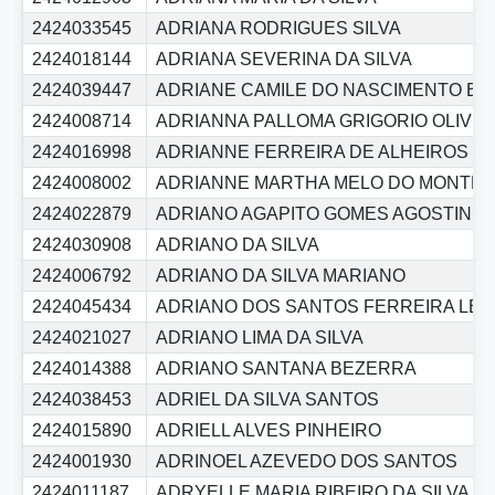
2424033545
ADRIANA RODRIGUES SILVA
2424018144
ADRIANA SEVERINA DA SILVA
2424039447
ADRIANE CAMILE DO NASCIMENTO B
2424008714
ADRIANNA PALLOMA GRIGORIO OLIVEI
2424016998
ADRIANNE FERREIRA DE ALHEIROS
2424008002
ADRIANNE MARTHA MELO DO MONTE
2424022879
ADRIANO AGAPITO GOMES AGOSTINHO
2424030908
ADRIANO DA SILVA
2424006792
ADRIANO DA SILVA MARIANO
2424045434
ADRIANO DOS SANTOS FERREIRA LEI
2424021027
ADRIANO LIMA DA SILVA
2424014388
ADRIANO SANTANA BEZERRA
2424038453
ADRIEL DA SILVA SANTOS
2424015890
ADRIELL ALVES PINHEIRO
2424001930
ADRINOEL AZEVEDO DOS SANTOS
2424011187
ADRYELLE MARIA RIBEIRO DA SILVA