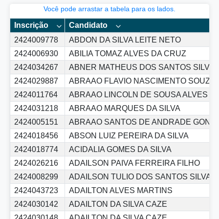
Você pode arrastar a tabela para os lados.
Inscrição
Candidato
2424009778
ABDON DA SILVA LEITE NETO
2424006930
ABILIA TOMAZ ALVES DA CRUZ
2424034267
ABNER MATHEUS DOS SANTOS SILVA
2424029887
ABRAAO FLAVIO NASCIMENTO SOUZA
2424011764
ABRAAO LINCOLN DE SOUSA ALVES
2424031218
ABRAAO MARQUES DA SILVA
2424005151
ABRAAO SANTOS DE ANDRADE GONZ
2424018456
ABSON LUIZ PEREIRA DA SILVA
2424018774
ACIDALIA GOMES DA SILVA
2424026216
ADAILSON PAIVA FERREIRA FILHO
2424008299
ADAILSON TULIO DOS SANTOS SILVA
2424043723
ADAILTON ALVES MARTINS
2424030142
ADAILTON DA SILVA CAZE
2424030148
ADAILTON DA SILVA CAZE