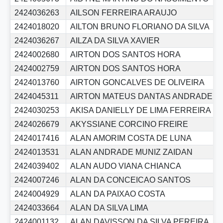
2424036263
AILSON FERREIRA ARAUJO
2424018020
AILTON BRUNO FLORIANO DA SILVA
2424036267
AILZA DA SILVA XAVIER
2424002680
AIRTON DOS SANTOS HORA
2424002759
AIRTON DOS SANTOS HORA
2424013760
AIRTON GONCALVES DE OLIVEIRA
2424045311
AIRTON MATEUS DANTAS ANDRADE
2424030253
AKISA DANIELLY DE LIMA FERREIRA
2424026679
AKYSSIANE CORCINO FREIRE
2424017416
ALAN AMORIM COSTA DE LUNA
2424013531
ALAN ANDRADE MUNIZ ZAIDAN
2424039402
ALAN AUDO VIANA CHIANCA
2424007246
ALAN DA CONCEICAO SANTOS
2424004929
ALAN DA PAIXAO COSTA
2424033664
ALAN DA SILVA LIMA
2424001132
ALAN DAVISSON DA SILVA PEREIRA